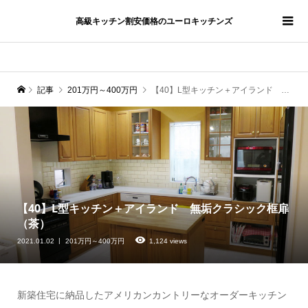
高級キッチン割安価格のユーロキッチンズ
記事
201万円～400万円
【40】L型キッチン＋アイランド 無垢クラシック框扉（茶）
【40】L型キッチン＋アイランド 無垢クラシック框扉
（茶）
2021.01.02
201万円～400万円
1,124 views
新築住宅に納品したアメリカンカントリーなオーダーキッチン