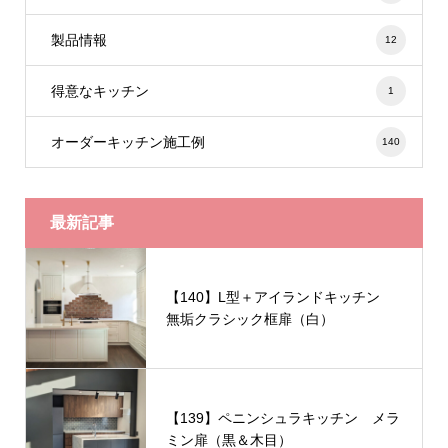
製品情報
12
得意なキッチン
1
オーダーキッチン施工例
140
最新記事
【140】L型＋アイランドキッチン
無垢クラシック框扉（白）
【139】ペニンシュラキッチン メラ
ミン扉（黒＆木目）