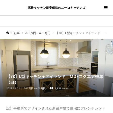
高級キッチン割安価格のユーロキッチンズ
記事
201万円～400万円
【78】L型キッチン＋アイランド MDFスクエア框扉（白）
【78】L型キッチン＋アイランド MDFスクエア框扉
（白）
2021.01.02
201万円～400万円
1,839 views
設計事務所でデザインされた新築戸建て住宅にフレンチカント